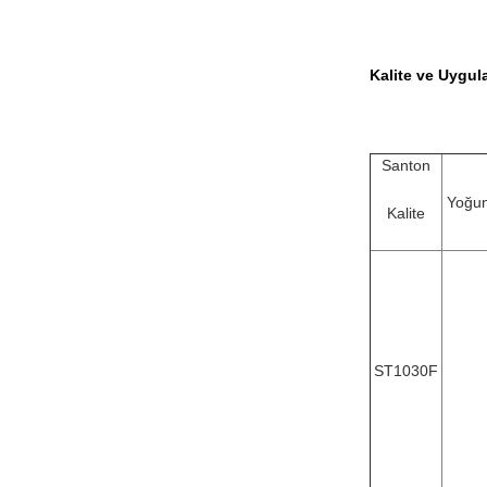
Kalite ve Uygul
Santon
Yoğun
Kalite
ST1030F