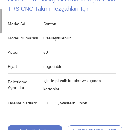
TRS CNC Takım Tezgahları İçin
Marka Adı:
Santon
Model Numarası:
Özelleştirilebilir
Adedi:
50
Fiyat:
negotiable
İçinde plastik kutular ve dışında
Paketleme
Ayrıntıları:
kartonlar
Ödeme Şartları:
L/C, T/T, Western Union