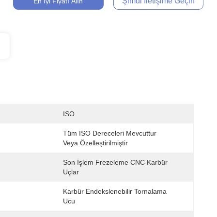
Şimdi Iletişime Geçin
En İyi Fiyatı Alın
ISO
Tüm ISO Dereceleri Mevcuttur 
Veya Özelleştirilmiştir
Son İşlem Frezeleme CNC Karbür 
Uçlar
Karbür Endekslenebilir Tornalama 
Ucu