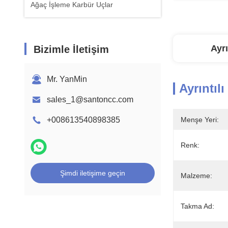
Ağaç İşleme Karbür Uçlar
Ayrı
Bizimle İletişim
Mr. YanMin
Ayrıntılı
sales_1@santoncc.com
+008613540898385
Menşe Yeri:
Renk:
Şimdi iletişime geçin
Malzeme:
Takma Ad: