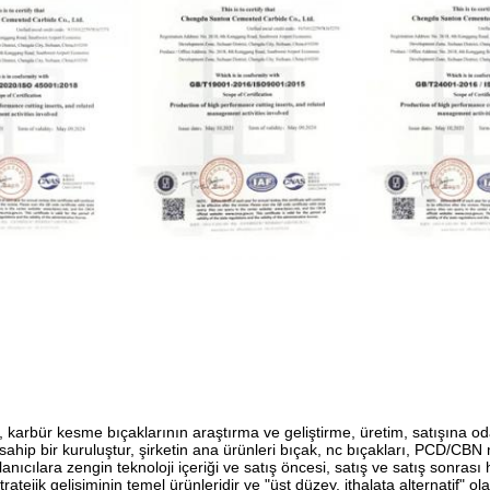
karbür kesme bıçaklarının araştırma ve geliştirme, üretim, satışına o
ahip bir kuruluştur, şirketin ana ürünleri bıçak, nc bıçakları, PCD/CBN
lanıcılara zengin teknoloji içeriği ve satış öncesi, satış ve satış sonrası
stratejik gelişiminin temel ürünleridir ve "üst düzey, ithalata alternatif" 