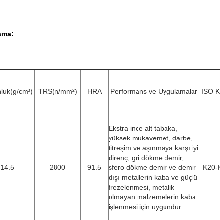
ama:
luk(g/cm³)
TRS(n/mm²)
HRA
Performans ve Uygulamalar
ISO 
Ekstra ince alt tabaka,
yüksek mukavemet, darbe,
titreşim ve aşınmaya karşı iyi
direnç, gri dökme demir,
14.5
2800
91.5
sfero dökme demir ve demir
K20-
dışı metallerin kaba ve güçlü
frezelenmesi, metalik
olmayan malzemelerin kaba
işlenmesi için uygundur.