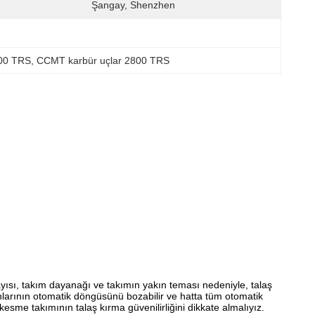
Şangay, Shenzhen
800 TRS
, 
CCMT karbür uçlar 2800 TRS
ayısı, takım dayanağı ve takımın yakın teması nedeniyle, talaş
ahlarının otomatik döngüsünü bozabilir ve hatta tüm otomatik
esme takımının talaş kırma güvenilirliğini dikkate almalıyız.