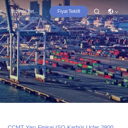
r
Bizimle İletişim
Fiyat Teklifi
CCMT Yarı Finisaj ISO Karbür Uçlar 2800