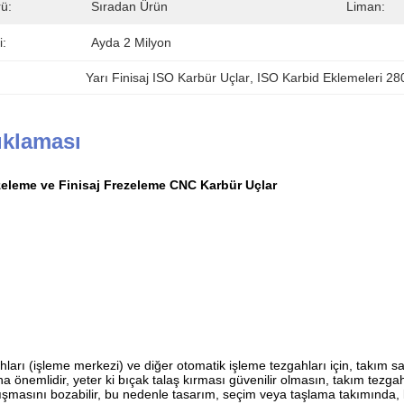
ü:
Sıradan Ürün
Liman:
i:
Ayda 2 Milyon
Yarı Finisaj ISO Karbür Uçlar
, 
ISO Karbid Eklemeleri 2
ıklaması
ezeleme ve Finisaj Frezeleme CNC Karbür Uçlar
arı (işleme merkezi) ve diğer otomatik işleme tezgahları için, takım s
 önemlidir, yeter ki bıçak talaş kırması güvenilir olmasın, takım tezg
ışmasını bozabilir, bu nedenle tasarım, seçim veya taşlama takımında, k