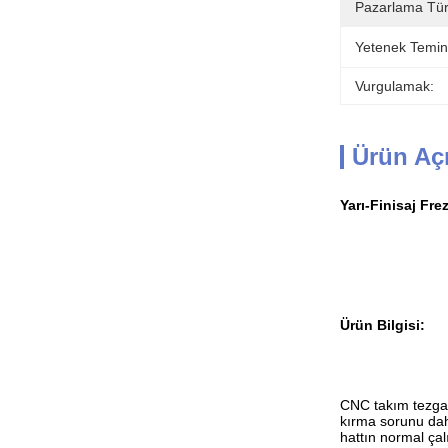
Pazarlama Tür
Yetenek Temin
Vurgulamak:
Ürün Aç
Yarı-Finisaj Fr
Ürün Bilgisi:
CNC takım tezgahl
kırma sorunu daha
hattın normal çal