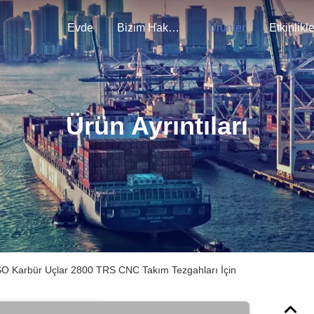
Evde
Bizim Hakkımızda
Ürünler
Etkinlikle
Ürün Ayrıntıları
SO Karbür Uçlar 2800 TRS CNC Takım Tezgahları İçin