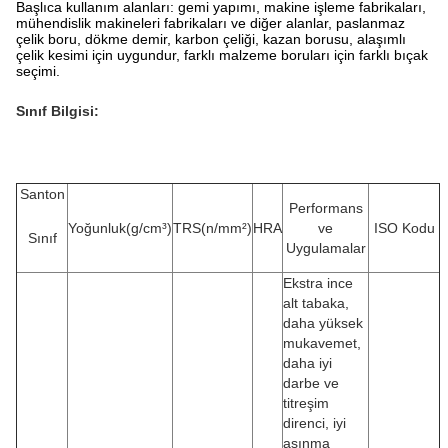
Başlıca kullanım alanları: gemi yapımı, makine işleme fabrikaları,
mühendislik makineleri fabrikaları ve diğer alanlar, paslanmaz
çelik boru, dökme demir, karbon çeliği, kazan borusu, alaşımlı
çelik kesimi için uygundur, farklı malzeme boruları için farklı bıçak
seçimi.
Sınıf Bilgisi:
Santon
Performans
Yoğunluk(g/cm³)
TRS(n/mm²)
HRA
ve
ISO Kodu
Sınıf
Uygulamalar
Ekstra ince
alt tabaka,
daha yüksek
mukavemet,
daha iyi
darbe ve
titreşim
direnci, iyi
aşınma