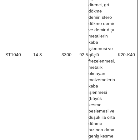
direnci, gri
dökme
demir, sfero
dökme demir
ve demir dışı
metallerin
kaba
işlenmesi ve
ST1040
14.3
3300
92.5
güçlü
K20-K40
frezelenmesi,
metalik
olmayan
malzemelerin
kaba
işlenmesi
(büyük
kesme
beslemesi ve
düşük ila orta
dönme
hızında daha
geniş kesme