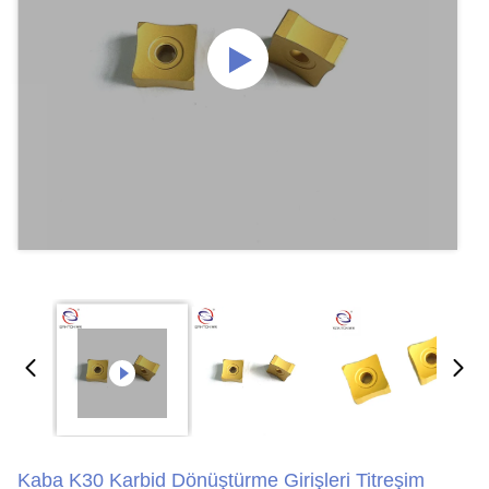
Kaba K30 Karbid Dönüştürme Girişleri Titreşim